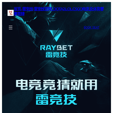
首页–雷竞技-雷竞技官网_DOTA2,LOL,CSGO电竞及体育赛
事竞猜
BOOK SEAT