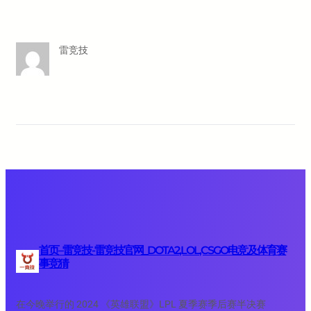
雷竞技
首页–雷竞技-雷竞技官网_DOTA2,LOL,CSGO电竞及体育赛
事竞猜
在今晚举行的 2024 《英雄联盟》LPL 夏季赛季后赛半决赛