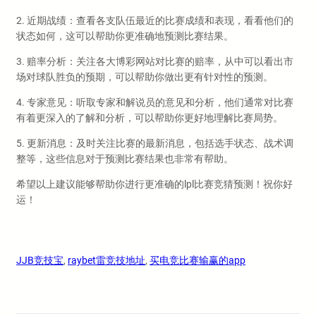
2. 近期战绩：查看各支队伍最近的比赛成绩和表现，看看他们的
状态如何，这可以帮助你更准确地预测比赛结果。
3. 赔率分析：关注各大博彩网站对比赛的赔率，从中可以看出市
场对球队胜负的预期，可以帮助你做出更有针对性的预测。
4. 专家意见：听取专家和解说员的意见和分析，他们通常对比赛
有着更深入的了解和分析，可以帮助你更好地理解比赛局势。
5. 更新消息：及时关注比赛的最新消息，包括选手状态、战术调
整等，这些信息对于预测比赛结果也非常有帮助。
希望以上建议能够帮助你进行更准确的lpl比赛竞猜预测！祝你好
运！
JJB竞技宝
, 
raybet雷竞技地址
, 
买电竞比赛输赢的app