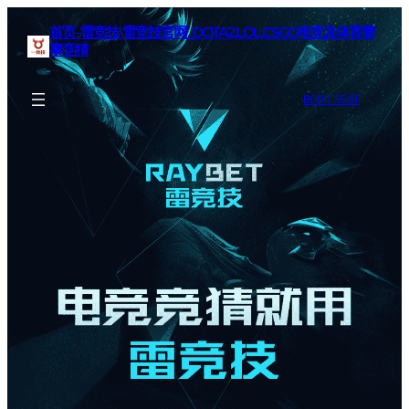
首页–雷竞技-雷竞技官网_DOTA2,LOL,CSGO电竞及体育赛
事竞猜
BOOK SEAT