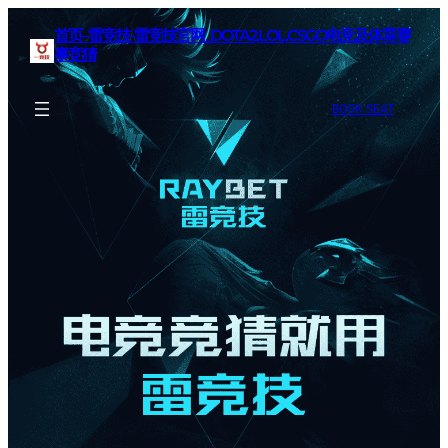
首页–雷竞技-雷竞技官网_DOTA2,LOL,CSGO电竞及体育赛
事竞猜
BOOK SEAT