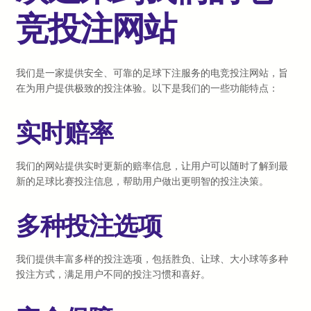
竞投注网站
我们是一家提供安全、可靠的足球下注服务的电竞投注网站，旨
在为用户提供极致的投注体验。以下是我们的一些功能特点：
实时赔率
我们的网站提供实时更新的赔率信息，让用户可以随时了解到最
新的足球比赛投注信息，帮助用户做出更明智的投注决策。
多种投注选项
我们提供丰富多样的投注选项，包括胜负、让球、大小球等多种
投注方式，满足用户不同的投注习惯和喜好。