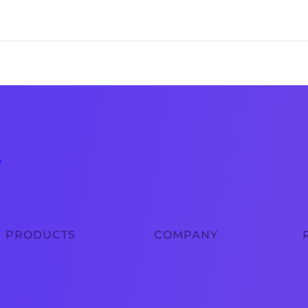
PRODUCTS
COMPANY