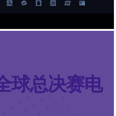
联盟全球总决赛电