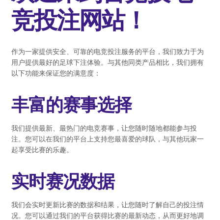
竞投注网站！
作为一家提供安全、可靠的电竞投注服务的平台，我们致力于为
用户提供最好的足球下注体验。与其他同类产品相比，我们拥有
以下功能来保证您的满意度：
丰富的赛事选择
我们提供最新、最热门的电竞赛事，让您随时随地都能参与投
注。您可以在我们的平台上支持您最喜爱的球队，与其他玩家一
起享受比赛的乐趣。
实时赛况数据
我们会实时更新比赛的数据和结果，让您随时了解自己的投注情
况。您可以通过我们的平台获得比赛的最新动态，从而更好地调