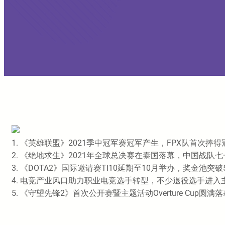
1. 《英雄联盟》2021季中冠军赛冠军产生，FPX队首次捧
2. 《绝地求生》2021年全球总决赛在泰国落幕，中国战队
3. 《DOTA2》国际邀请赛TI10延期至10月举办，奖金池突
4. 电竞产业风口助力职业电竞选手转型，不少退役选手进
5. 《守望先锋2》首次公开赛暨主题活动Overture Cup圆