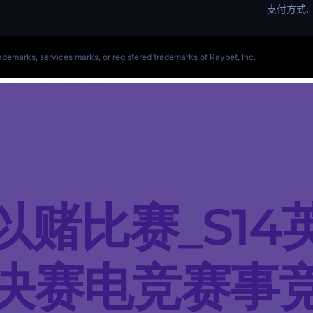
以赌比赛_S1
决赛电竞赛事