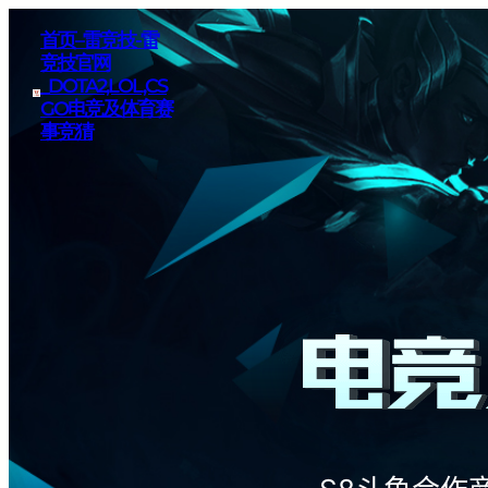
首页–雷竞技-雷
竞技官网
_DOTA2,LOL,CS
GO电竞及体育赛
事竞猜