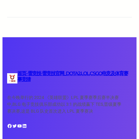
首页–雷竞技-雷竞技官网_DOTA2,LOL,CSGO电竞及体育赛
事竞猜
在今晚举行的 2024 《英雄联盟》LPL 夏季赛季后赛半决赛
中,BLG 电子竞技俱乐部成功以 3:1 的战绩赢下 TES,晋级夏季
赛决赛,这是 BLG 队史首次进入 LPL 夏季赛决
Facebook
Twitter
YouTube
LinkedIn