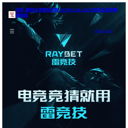
首页–雷竞技-雷竞技官网_DOTA2,LOL,CSGO电竞及体育赛
事竞猜
BOOK SEAT