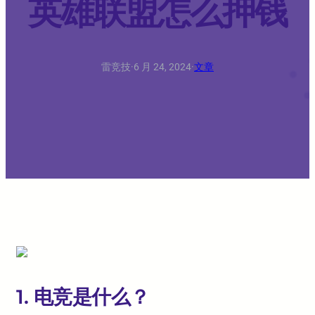
英雄联盟怎么押钱
雷竞技
·
6 月 24, 2024
·
文章
1. 电竞是什么？