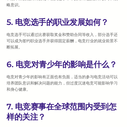
略意识。
5. 电竞选手的职业发展如何？
电竞选手可以通过比赛获取奖金和赞助合同等收入，部分选手还
可以成为签约职业选手并获得固定薪酬，电竞行业的就业前景不
断拓展。
6. 电竞对青少年的影响是什么？
电竞对青少年的影响有正面也有负面，适当的参与电竞活动可以
培养团队意识和解决问题的能力，但过度沉迷电竞可能影响学习
和身心健康。
7. 电竞赛事在全球范围内受到怎
样的关注？