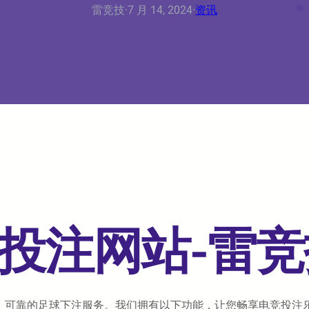
雷竞技
·
7 月 14, 2024
·
资讯
投注网站-雷竞
、可靠的足球下注服务。我们拥有以下功能，让您畅享电竞投注