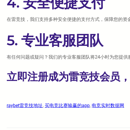
4. 安全便捷支付
在雷竞技，我们支持多种安全便捷的支付方式，保障您的资
5. 专业客服团队
有任何问题或疑问？我们的专业客服团队将24小时为您提
立即注册成为雷竞技会员
raybet雷竞技地址
, 
买电竞比赛输赢的app
, 
电竞实时数据网