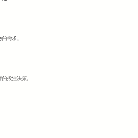
您的需求。
智的投注决策。