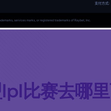
lpl比赛去哪