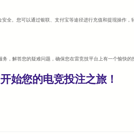
金安全。您可以通过银联、支付宝等途径进行充值和提现操作，
供服务，解答您的疑难问题，确保您在雷竞技平台上有一个愉快的
，开始您的电竞投注之旅！