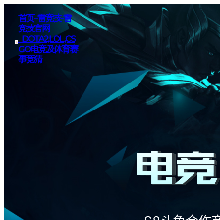
首页–雷竞技-雷
竞技官网
_DOTA2,LOL,CS
GO电竞及体育赛
事竞猜