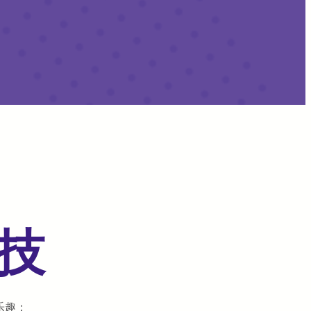
技
乐趣：