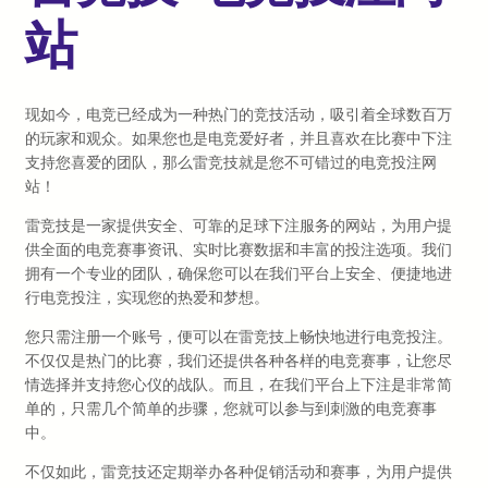
站
现如今，电竞已经成为一种热门的竞技活动，吸引着全球数百万
的玩家和观众。如果您也是电竞爱好者，并且喜欢在比赛中下注
支持您喜爱的团队，那么雷竞技就是您不可错过的电竞投注网
站！
雷竞技是一家提供安全、可靠的足球下注服务的网站，为用户提
供全面的电竞赛事资讯、实时比赛数据和丰富的投注选项。我们
拥有一个专业的团队，确保您可以在我们平台上安全、便捷地进
行电竞投注，实现您的热爱和梦想。
您只需注册一个账号，便可以在雷竞技上畅快地进行电竞投注。
不仅仅是热门的比赛，我们还提供各种各样的电竞赛事，让您尽
情选择并支持您心仪的战队。而且，在我们平台上下注是非常简
单的，只需几个简单的步骤，您就可以参与到刺激的电竞赛事
中。
不仅如此，雷竞技还定期举办各种促销活动和赛事，为用户提供