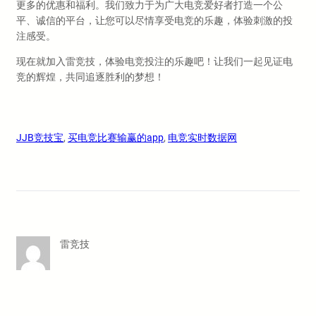
更多的优惠和福利。我们致力于为广大电竞爱好者打造一个公
平、诚信的平台，让您可以尽情享受电竞的乐趣，体验刺激的投
注感受。
现在就加入雷竞技，体验电竞投注的乐趣吧！让我们一起见证电
竞的辉煌，共同追逐胜利的梦想！
JJB竞技宝
, 
买电竞比赛输赢的app
, 
电竞实时数据网
雷竞技