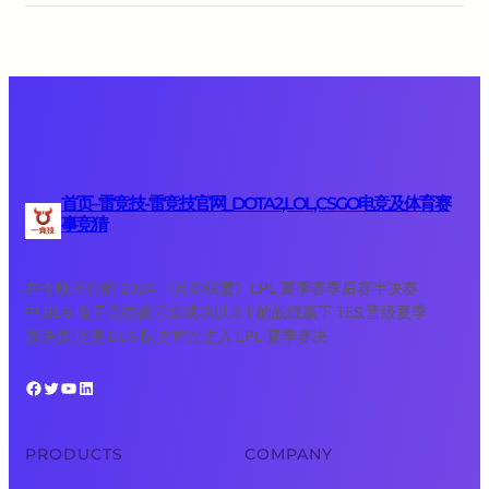
首页–雷竞技-雷竞技官网_DOTA2,LOL,CSGO电竞及体育赛
事竞猜
在今晚举行的 2024 《英雄联盟》LPL 夏季赛季后赛半决赛
中,BLG 电子竞技俱乐部成功以 3:1 的战绩赢下 TES,晋级夏季
赛决赛,这是 BLG 队史首次进入 LPL 夏季赛决
Facebook
Twitter
YouTube
LinkedIn
PRODUCTS
COMPANY