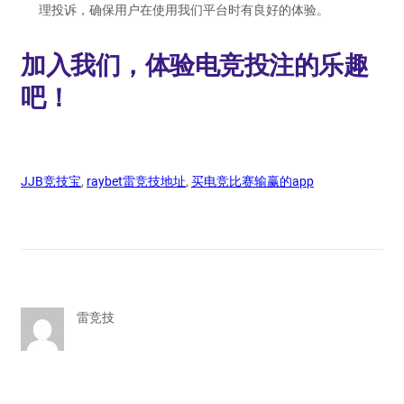
理投诉，确保用户在使用我们平台时有良好的体验。
加入我们，体验电竞投注的乐趣
吧！
JJB竞技宝
, 
raybet雷竞技地址
, 
买电竞比赛输赢的app
雷竞技