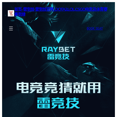
首页–雷竞技-雷竞技官网_DOTA2,LOL,CSGO电竞及体育赛
事竞猜
BOOK SEAT