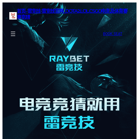
首页–雷竞技-雷竞技官网_DOTA2,LOL,CSGO电竞及体育赛
事竞猜
BOOK SEAT