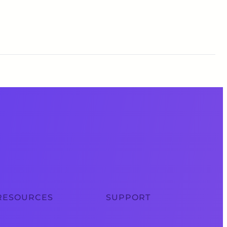
RESOURCES
SUPPORT