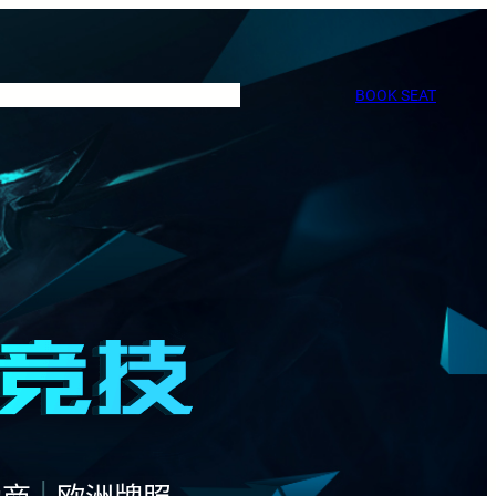
BOOK SEAT