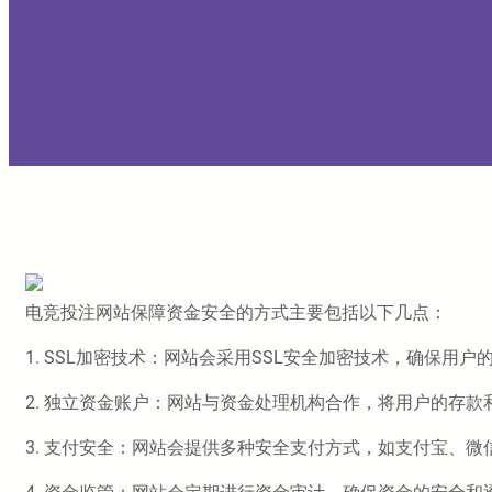
电竞投注网站保障资金安全的方式主要包括以下几点：
1. SSL加密技术：网站会采用SSL安全加密技术，确保
2. 独立资金账户：网站与资金处理机构合作，将用户的存
3. 支付安全：网站会提供多种安全支付方式，如支付宝、