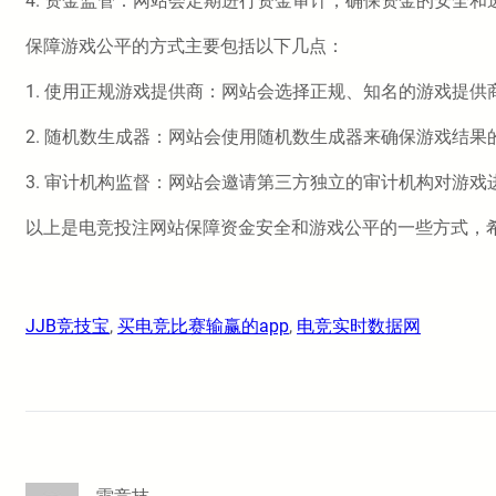
4. 资金监管：网站会定期进行资金审计，确保资金的安全和
保障游戏公平的方式主要包括以下几点：
1. 使用正规游戏提供商：网站会选择正规、知名的游戏提
2. 随机数生成器：网站会使用随机数生成器来确保游戏结
3. 审计机构监督：网站会邀请第三方独立的审计机构对游
以上是电竞投注网站保障资金安全和游戏公平的一些方式，
JJB竞技宝
, 
买电竞比赛输赢的app
, 
电竞实时数据网