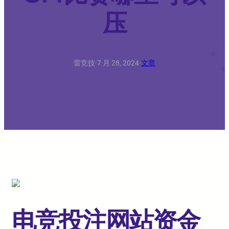
压
雷竞技
·
7 月 28, 2024
·
文章
电竞投注网站资金