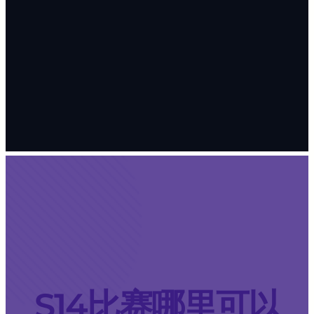
S14比赛哪里可以