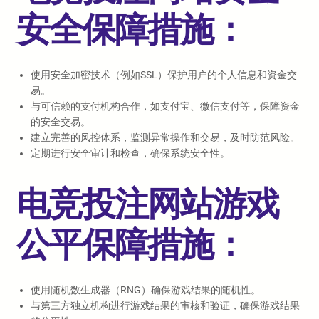
安全保障措施：
使用安全加密技术（例如SSL）保护用户的个人信息和资金交
易。
与可信赖的支付机构合作，如支付宝、微信支付等，保障资金
的安全交易。
建立完善的风控体系，监测异常操作和交易，及时防范风险。
定期进行安全审计和检查，确保系统安全性。
电竞投注网站游戏
公平保障措施：
使用随机数生成器（RNG）确保游戏结果的随机性。
与第三方独立机构进行游戏结果的审核和验证，确保游戏结果