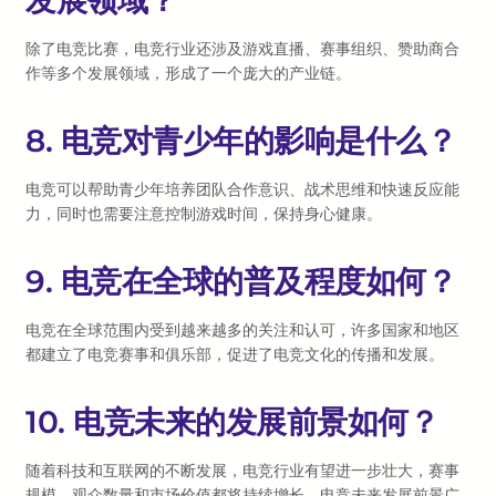
发展领域？
除了电竞比赛，电竞行业还涉及游戏直播、赛事组织、赞助商合
作等多个发展领域，形成了一个庞大的产业链。
8. 电竞对青少年的影响是什么？
电竞可以帮助青少年培养团队合作意识、战术思维和快速反应能
力，同时也需要注意控制游戏时间，保持身心健康。
9. 电竞在全球的普及程度如何？
电竞在全球范围内受到越来越多的关注和认可，许多国家和地区
都建立了电竞赛事和俱乐部，促进了电竞文化的传播和发展。
10. 电竞未来的发展前景如何？
随着科技和互联网的不断发展，电竞行业有望进一步壮大，赛事
规模、观众数量和市场价值都将持续增长，电竞未来发展前景广