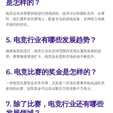
是怎样的？
电竞运动员需要持续进行游戏训练、战术讨论和团队合作。比赛
时，他们通常坐在赛场上，配备专业的游戏设备，全神投入地展
开激烈的对抗。
5. 电竞行业有哪些发展趋势？
随着电竞的流行，电竞行业在全球范围内呈现出蓬勃发展的趋
势。赛事规模逐渐扩大，电竞知名度和市场价值不断提升。
6. 电竞比赛的奖金是怎样的？
一些电竞比赛奖金非常丰厚，尤其是一些顶尖赛事和知名战队所
参加的比赛，冠军奖金可以高达数百万甚至数千万美元。
7. 除了比赛，电竞行业还有哪些