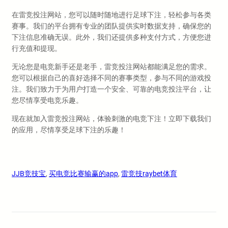
在雷竞投注网站，您可以随时随地进行足球下注，轻松参与各类
赛事。我们的平台拥有专业的团队提供实时数据支持，确保您的
下注信息准确无误。此外，我们还提供多种支付方式，方便您进
行充值和提现。
无论您是电竞新手还是老手，雷竞投注网站都能满足您的需求。
您可以根据自己的喜好选择不同的赛事类型，参与不同的游戏投
注。我们致力于为用户打造一个安全、可靠的电竞投注平台，让
您尽情享受电竞乐趣。
现在就加入雷竞投注网站，体验刺激的电竞下注！立即下载我们
的应用，尽情享受足球下注的乐趣！
JJB竞技宝
, 
买电竞比赛输赢的app
, 
雷竞技raybet体育