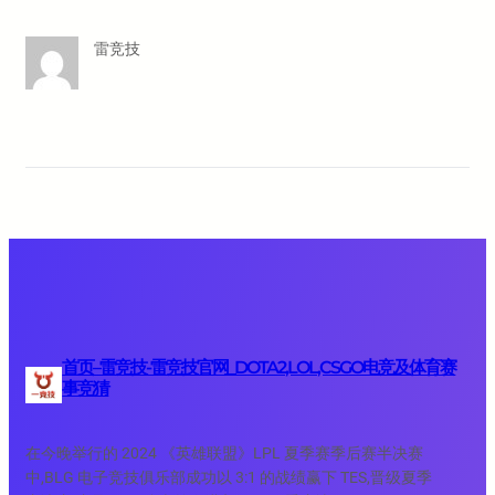
雷竞技
首页–雷竞技-雷竞技官网_DOTA2,LOL,CSGO电竞及体育赛
事竞猜
在今晚举行的 2024 《英雄联盟》LPL 夏季赛季后赛半决赛
中,BLG 电子竞技俱乐部成功以 3:1 的战绩赢下 TES,晋级夏季