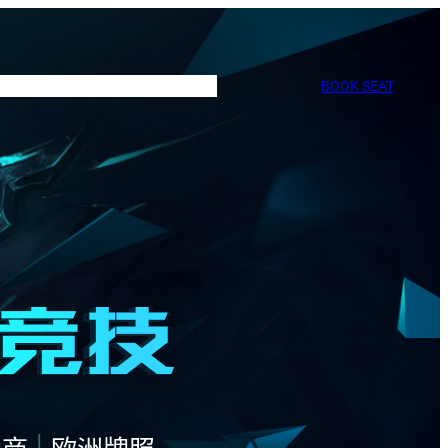
BOOK SEAT