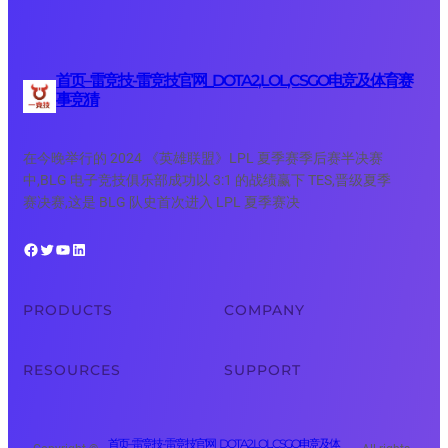
首页–雷竞技-雷竞技官网_DOTA2,LOL,CSGO电竞及体育赛
事竞猜
在今晚举行的 2024 《英雄联盟》LPL 夏季赛季后赛半决赛
中,BLG 电子竞技俱乐部成功以 3:1 的战绩赢下 TES,晋级夏季
赛决赛,这是 BLG 队史首次进入 LPL 夏季赛决
Facebook
Twitter
YouTube
LinkedIn
PRODUCTS
COMPANY
RESOURCES
SUPPORT
首页–雷竞技-雷竞技官网_DOTA2,LOL,CSGO电竞及体