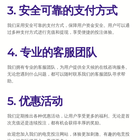
3. 安全可靠的支付方式
我们采用安全可靠的支付方式，保障用户资金安全。用户可以通
过多种支付方式进行充值和提现，享受便捷的投注体验。
4. 专业的客服团队
我们拥有专业的客服团队，为用户提供全天候的在线咨询服务。
无论您遇到什么问题，都可以随时联系我们的客服团队寻求帮
助。
5. 优惠活动
我们定期推出各种优惠活动，让用户享受更多的福利。无论是首
次充值还是连续投注，都有机会获得丰厚的奖励。
欢迎您加入我们的电竞投注网站，体验更加刺激、有趣的电竞投