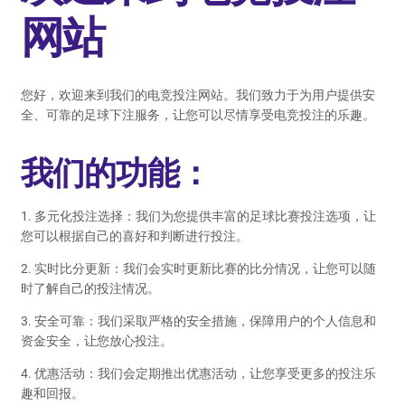
网站
您好，欢迎来到我们的电竞投注网站。我们致力于为用户提供安
全、可靠的足球下注服务，让您可以尽情享受电竞投注的乐趣。
我们的功能：
1. 多元化投注选择：我们为您提供丰富的足球比赛投注选项，让
您可以根据自己的喜好和判断进行投注。
2. 实时比分更新：我们会实时更新比赛的比分情况，让您可以随
时了解自己的投注情况。
3. 安全可靠：我们采取严格的安全措施，保障用户的个人信息和
资金安全，让您放心投注。
4. 优惠活动：我们会定期推出优惠活动，让您享受更多的投注乐
趣和回报。