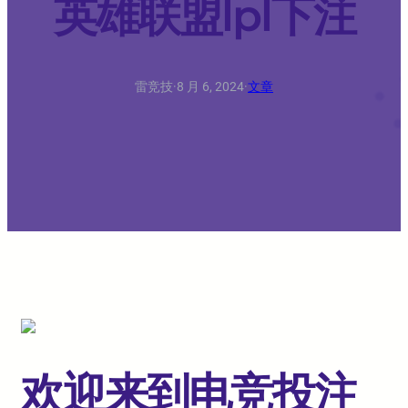
英雄联盟lpl下注
雷竞技
·
8 月 6, 2024
·
文章
欢迎来到电竞投注