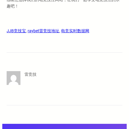
趣吧！
JJB竞技宝
, 
raybet雷竞技地址
, 
电竞实时数据网
雷竞技