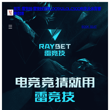
首页–雷竞技-雷竞技官网_DOTA2,LOL,CSGO电竞及体育赛
事竞猜
BOOK SEAT