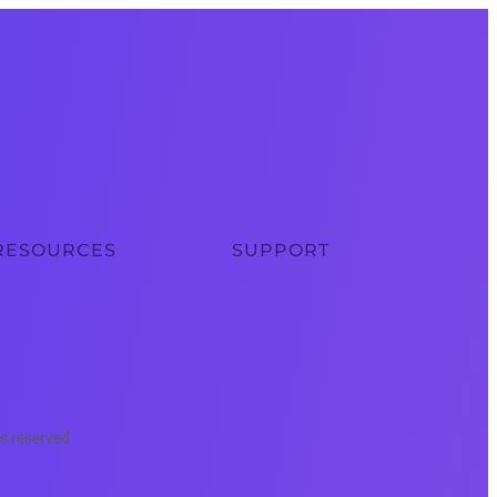
RESOURCES
SUPPORT
hts reserved