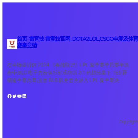
首页–雷竞技-雷竞技官网_DOTA2,LOL,CSGO电竞及体育
赛事竞猜
在今晚举行的 2024 《英雄联盟》LPL 夏季赛季后赛半决
赛中,BLG 电子竞技俱乐部成功以 3:1 的战绩赢下 TES,晋
级夏季赛决赛,这是 BLG 队史首次进入 LPL 夏季赛决
Facebook
Twitter
YouTube
LinkedIn
Copyright