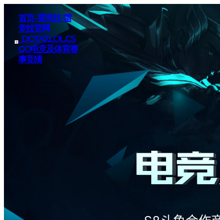
首页–雷竞技-雷
竞技官网
_DOTA2,LOL,CS
GO电竞及体育赛
事竞猜