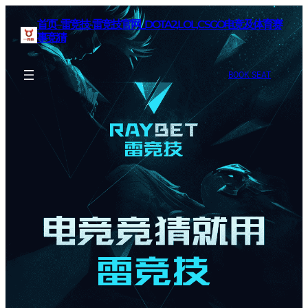
首页–雷竞技-雷竞技官网_DOTA2,LOL,CSGO电竞及体育赛
事竞猜
BOOK SEAT