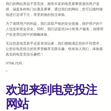
我们的网站类似于雷竞技，拥有丰富的电竞赛事资源供用户选
择，涵盖各种热门比赛及赛事。通过我们的网站，您可以随时随
地进行足球下注，享受刺激的投注体验。
为了保障用户的利益，我们采取严格的安全措施，保护用户的个
人信息和资金安全。同时，我们还提供24小时客户服务，保障用
户在使用过程中的顺畅体验。
无论您是电竞新手还是资深玩家，我们都能满足您的不同需求，
让您在电竞投注的世界里畅享无限乐趣。快来加入我们，体验最
真实的电竞竞技乐趣吧！
HTML代码：
“`
欢迎来到电竞投注
网站