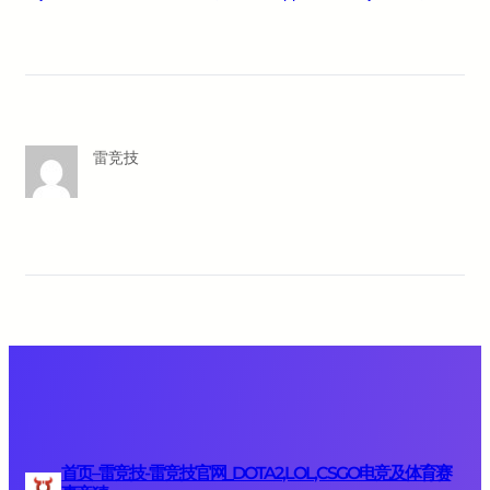
雷竞技
首页–雷竞技-雷竞技官网_DOTA2,LOL,CSGO电竞及体育赛