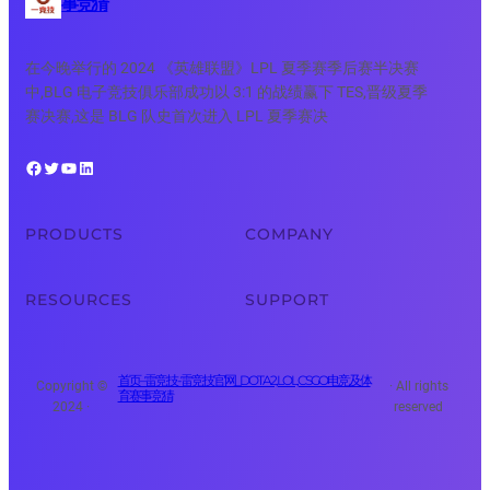
事竞猜
在今晚举行的 2024 《英雄联盟》LPL 夏季赛季后赛半决赛
中,BLG 电子竞技俱乐部成功以 3:1 的战绩赢下 TES,晋级夏季
赛决赛,这是 BLG 队史首次进入 LPL 夏季赛决
Facebook
Twitter
YouTube
LinkedIn
PRODUCTS
COMPANY
RESOURCES
SUPPORT
首页–雷竞技-雷竞技官网_DOTA2,LOL,CSGO电竞及体
Copyright ©
· All rights
育赛事竞猜
2024 ·
reserved