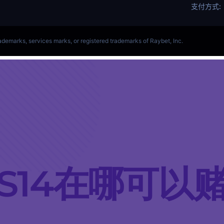
S14在哪可以