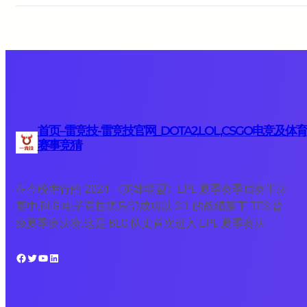
首页–雷竞技-雷竞技官网_DOTA2,LOL,CSGO电竞及体育
赛事竞猜
在今晚举行的 2024 《英雄联盟》LPL 夏季赛季后赛半决
赛中,BLG 电子竞技俱乐部成功以 3:1 的战绩赢下 TES,晋
级夏季赛决赛,这是 BLG 队史首次进入 LPL 夏季赛决
Facebook
Twitter
YouTube
LinkedIn