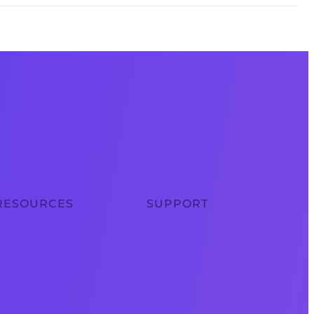
RESOURCES
SUPPORT