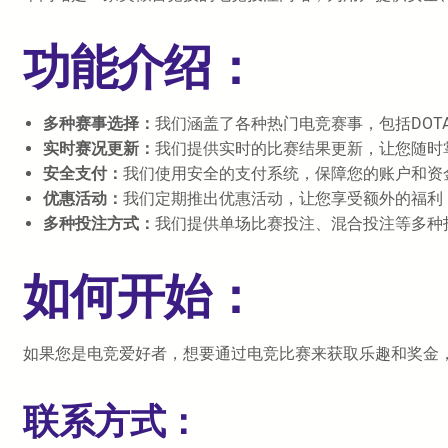
功能介绍：
多种赛事选择：
我们涵盖了各种热门电竞赛事，包括DOT
实时赛况更新：
我们提供实时的比赛结果更新，让您随时
安全支付：
我们使用安全的支付系统，保障您的账户和资
优惠活动：
我们定期推出优惠活动，让您享受额外的福利
多种投注方式：
我们提供单场比赛投注、混合投注等多种
如何开始：
如果您是电竞爱好者，想要通过电竞比赛来获取乐趣和奖金
联系方式：