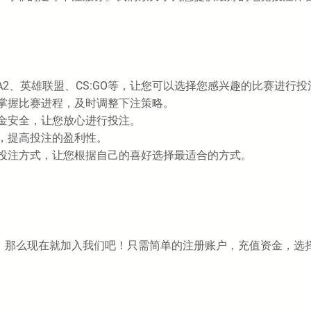
A2、英雄联盟、CS:GO等，让您可以选择您感兴趣的比赛进行投
掌握比赛进程，及时调整下注策略。
金安全，让您放心进行投注。
，提高投注的盈利性。
投注方式，让您根据自己的喜好选择最适合的方式。
，那么现在就加入我们吧！只需简单的注册账户，充值资金，选