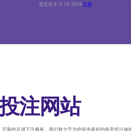
雷竞技
·
8 月 10, 2024
·
文章
投注网站
、可靠的足球下注服务。我们致力于为您提供最好的电竞投注体