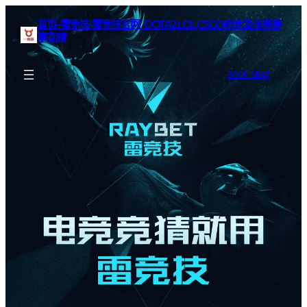
首页–雷竞技-雷竞技官网_DOTA2,LOL,CSGO电竞及体育赛
事竞猜
BOOK SEAT