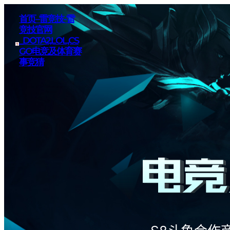
首页–雷竞技-雷
竞技官网
_DOTA2,LOL,CS
GO电竞及体育赛
事竞猜