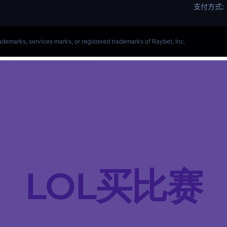
LOL买比赛