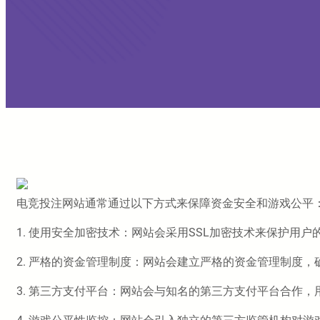
电竞投注网站通常通过以下方式来保障资金安全和游戏公平
1. 使用安全加密技术：网站会采用SSL加密技术来保护用
2. 严格的资金管理制度：网站会建立严格的资金管理制度
3. 第三方支付平台：网站会与知名的第三方支付平台合作