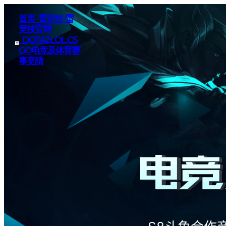
首页–雷竞技-雷
竞技官网
_DOTA2,LOL,CS
GO电竞及体育赛
事竞猜