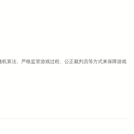
随机算法、严格监管游戏过程、公正裁判员等方式来保障游戏