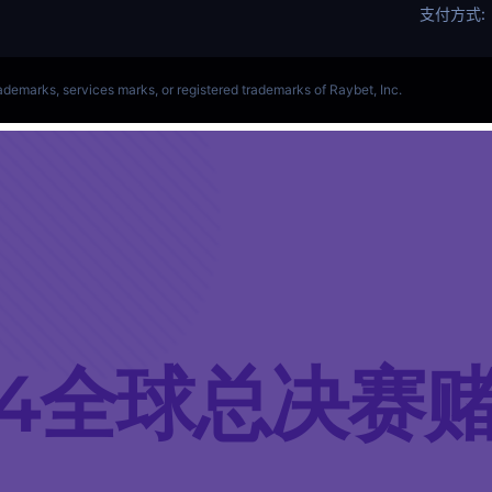
14全球总决赛