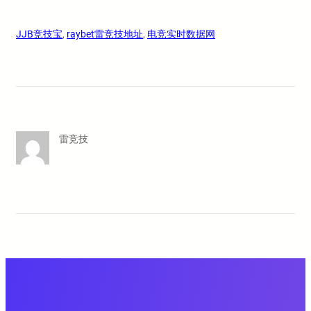
JJB竞技宝
, 
raybet雷竞技地址
, 
电竞实时数据网
雷竞技