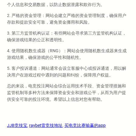
个人信息和交易数据，以防止数据泄露和欺诈行为。
2. 严格的资金管理：网站会建立严格的资金管理制度，确保用户
存款和提款安全可靠，避免资金挪用和风险。
3. 第三方监管机构认证：有些网站会寻求第三方监管机构认证，
确保游戏结果的公正和透明性。
4. 使用随机数生成器（RNG）：网站会使用随机数生成器来生成
游戏结果，确保游戏的公平性和随机性。
5. 客户投诉通道：网站通常会设立客服中心或投诉通道，用以解
决用户在游戏过程中遇到的问题和纠纷，保障用户权益。
总的来说，电竞投注网站会综合运用技术手段、资金管理措施和
监管机制等多种方法来保障资金安全和游戏公平，从而为用户提
供安全可靠的投注环境。希望以上信息对您有帮助。
JJB竞技宝
, 
raybet雷竞技地址
, 
买电竞比赛输赢的app