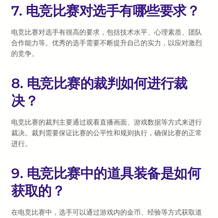
7. 电竞比赛对选手有哪些要求？
电竞比赛对选手有很高的要求，包括技术水平、心理素质、团队
合作能力等。优秀的选手需要不断提升自己的实力，以应对激烈
的竞争。
8. 电竞比赛的裁判如何进行裁
决？
电竞比赛的裁判主要通过观看直播画面、游戏数据等方式来进行
裁决。裁判需要保证比赛的公平性和规则执行，确保比赛的正常
进行。
9. 电竞比赛中的道具装备是如何
获取的？
在电竞比赛中，选手可以通过游戏内的金币、经验等方式获取道