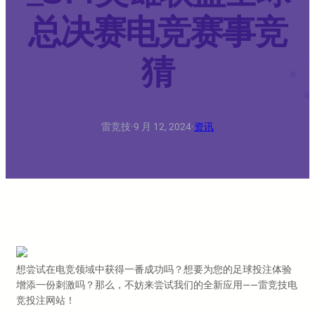
总决赛电竞赛事竞
猜
雷竞技
·
9 月 12, 2024
·
资讯
想尝试在电竞领域中获得一番成功吗？想要为您的足球投注体验
增添一份刺激吗？那么，不妨来尝试我们的全新应用——雷竞技电
竞投注网站！