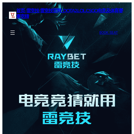
首页–雷竞技-雷竞技官网_DOTA2,LOL,CSGO电竞及体育赛
事竞猜
BOOK SEAT