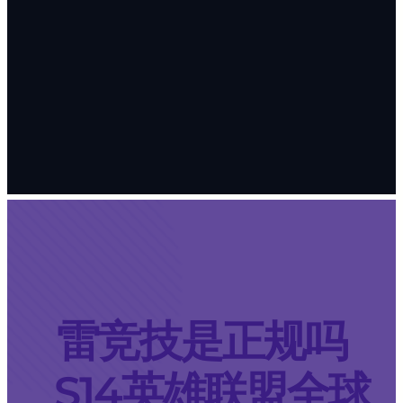
雷竞技是正规吗
_S14英雄联盟全球