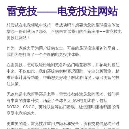
雷竞技——电竞投注网站
想尝试在电竞领域中获得一番成功吗？想要为您的足球投注体验
增添一份刺激吗？那么，不妨来尝试我们的全新应用——雷竞技电
竞投注网站！
作为一家致力于为用户提供安全、可靠的足球投注服务的平台，
我们为您打造了一个全新的电竞投注体验。
在雷竞技，您可以轻松地浏览各种热门电竞赛事，并参与到投注
中来。不仅如此，我们还提供实时赛况跟踪、专业分析预测、精
准赔率计算等功能，帮助您更好地了解比赛情况，做出明智的投
注决策。
无论您是电竞新手还是老手，雷竞技都能满足您的需求。我们拥
有丰富的赛事种类，涵盖了全球各大顶级电竞比赛，包括
DOTA2、CS:GO、英雄联盟等热门游戏，让您随时随地都能尽情
享受电竞的魅力。
更重要的是，雷竞技注重用户隐私和安全，所有交易信息均经过