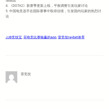
场观战
4. 《DOTA2》新赛季更新上线，平衡调整引发玩家讨论
5. 中国电竞选手在国际赛事中取得佳绩，引发国内玩家的热烈讨
论
JJB竞技宝
, 
买电竞比赛输赢的app
, 
雷竞技raybet体育
雷竞技