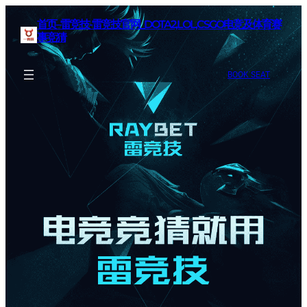
首页–雷竞技-雷竞技官网_DOTA2,LOL,CSGO电竞及体育赛
事竞猜
BOOK SEAT