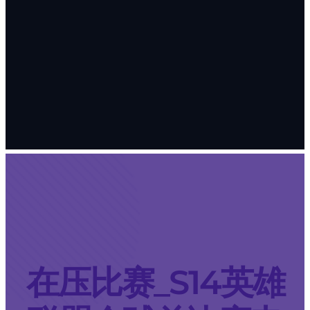
在压比赛_S14英雄