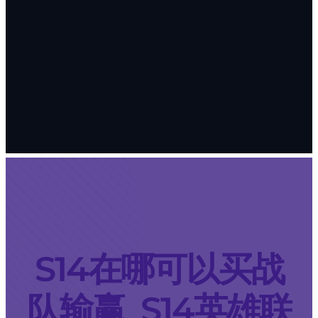
S14在哪可以买战
队输赢_S14英雄联