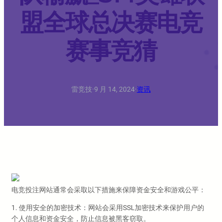
盟全球总决赛电竞
赛事竞猜
雷竞技
·
9 月 14, 2024
·
资讯
电竞投注网站通常会采取以下措施来保障资金安全和游戏公平：
1. 使用安全的加密技术：网站会采用SSL加密技术来保护用户的
个人信息和资金安全，防止信息被黑客窃取。