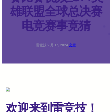
雄联盟全球总决赛
电竞赛事竞猜
雷竞技
·
9 月 15, 2024
·
文章
欢迎来到雷竞技！