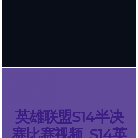
英雄联盟S14半决
赛比赛视频_S14英