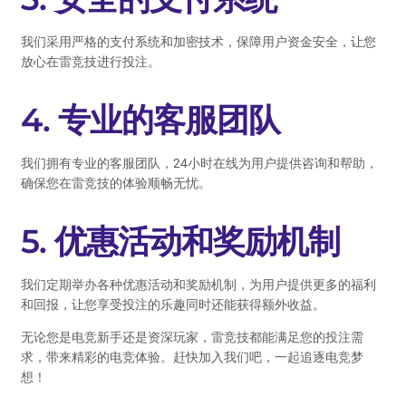
我们采用严格的支付系统和加密技术，保障用户资金安全，让您
放心在雷竞技进行投注。
4. 专业的客服团队
我们拥有专业的客服团队，24小时在线为用户提供咨询和帮助，
确保您在雷竞技的体验顺畅无忧。
5. 优惠活动和奖励机制
我们定期举办各种优惠活动和奖励机制，为用户提供更多的福利
和回报，让您享受投注的乐趣同时还能获得额外收益。
无论您是电竞新手还是资深玩家，雷竞技都能满足您的投注需
求，带来精彩的电竞体验。赶快加入我们吧，一起追逐电竞梦
想！