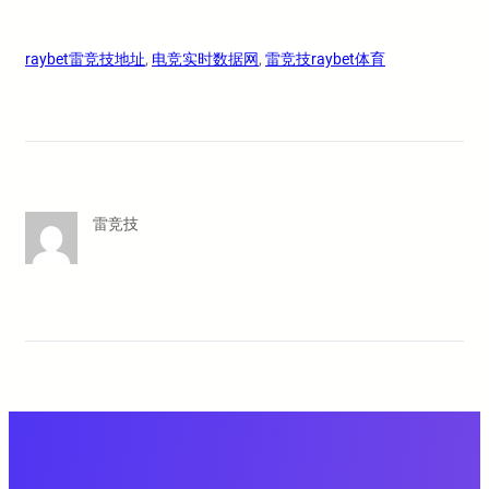
raybet雷竞技地址
, 
电竞实时数据网
, 
雷竞技raybet体育
雷竞技