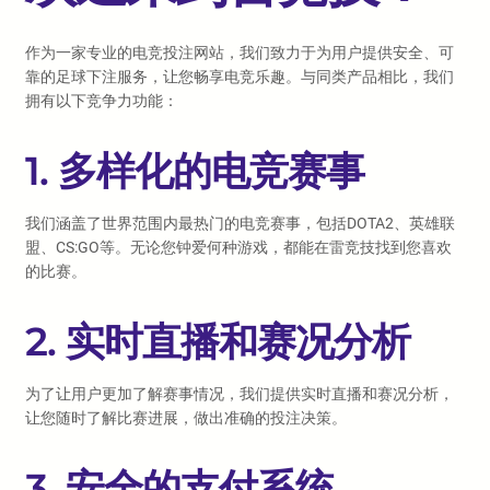
作为一家专业的电竞投注网站，我们致力于为用户提供安全、可
靠的足球下注服务，让您畅享电竞乐趣。与同类产品相比，我们
拥有以下竞争力功能：
1. 多样化的电竞赛事
我们涵盖了世界范围内最热门的电竞赛事，包括DOTA2、英雄联
盟、CS:GO等。无论您钟爱何种游戏，都能在雷竞技找到您喜欢
的比赛。
2. 实时直播和赛况分析
为了让用户更加了解赛事情况，我们提供实时直播和赛况分析，
让您随时了解比赛进展，做出准确的投注决策。
3. 安全的支付系统