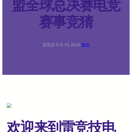
盟全球总决赛电竞
赛事竞猜
雷竞技
·
9 月 15, 2024
·
资讯
欢迎来到雷竞技电