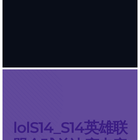
lolS14_S14英雄联