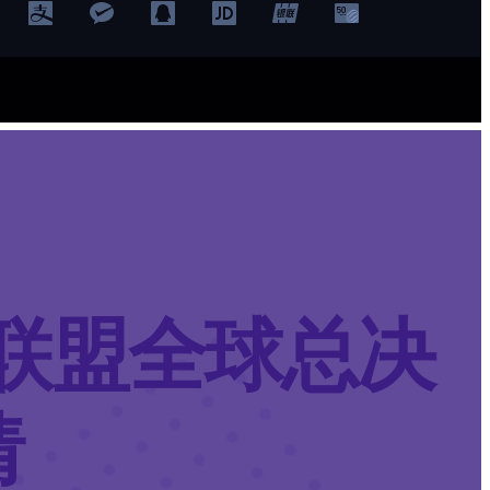
雄联盟全球总决
猜