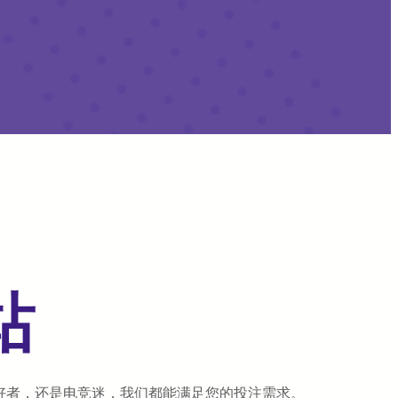
站
好者，还是电竞迷，我们都能满足您的投注需求。