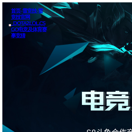
首页–雷竞技-雷
竞技官网
_DOTA2,LOL,CS
GO电竞及体育赛
事竞猜