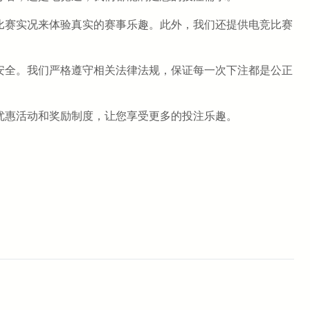
比赛实况来体验真实的赛事乐趣。此外，我们还提供电竞比赛
安全。我们严格遵守相关法律法规，保证每一次下注都是公正
优惠活动和奖励制度，让您享受更多的投注乐趣。