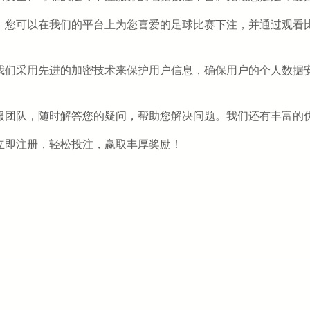
。您可以在我们的平台上为您喜爱的足球比赛下注，并通过观看
我们采用先进的加密技术来保护用户信息，确保用户的个人数据
服团队，随时解答您的疑问，帮助您解决问题。我们还有丰富的
立即注册，轻松投注，赢取丰厚奖励！