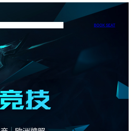
BOOK SEAT