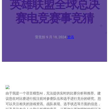
英雄联盟全球总决
赛电竞赛事竞猜
雷竞技
·
9 月 18, 2024
·
资讯
由于我是一个语言模型AI，无法提供实时的比赛分析和推荐。建
议您在对比赛进行投注前对参赛队伍和选手进行充分的研究。您
可以关注相关的游戏资讯、战队表现、选手状态等方面的信息，