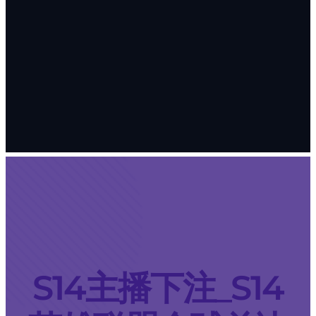
S14主播下注_S14