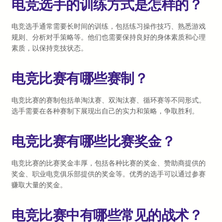
电竞选手的训练方式是怎样的？
电竞选手通常需要长时间的训练，包括练习操作技巧、熟悉游戏
规则、分析对手策略等。他们也需要保持良好的身体素质和心理
素质，以保持竞技状态。
电竞比赛有哪些赛制？
电竞比赛的赛制包括单淘汰赛、双淘汰赛、循环赛等不同形式。
选手需要在各种赛制下展现出自己的实力和策略，争取胜利。
电竞比赛有哪些比赛奖金？
电竞比赛的比赛奖金丰厚，包括各种比赛的奖金、赞助商提供的
奖金、职业电竞俱乐部提供的奖金等。优秀的选手可以通过参赛
赚取大量的奖金。
电竞比赛中有哪些常见的战术？