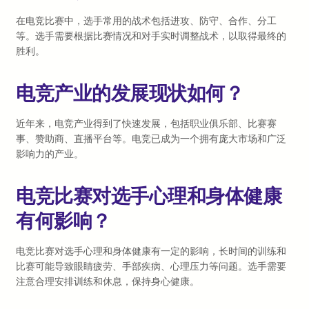
在电竞比赛中，选手常用的战术包括进攻、防守、合作、分工
等。选手需要根据比赛情况和对手实时调整战术，以取得最终的
胜利。
电竞产业的发展现状如何？
近年来，电竞产业得到了快速发展，包括职业俱乐部、比赛赛
事、赞助商、直播平台等。电竞已成为一个拥有庞大市场和广泛
影响力的产业。
电竞比赛对选手心理和身体健康
有何影响？
电竞比赛对选手心理和身体健康有一定的影响，长时间的训练和
比赛可能导致眼睛疲劳、手部疾病、心理压力等问题。选手需要
注意合理安排训练和休息，保持身心健康。