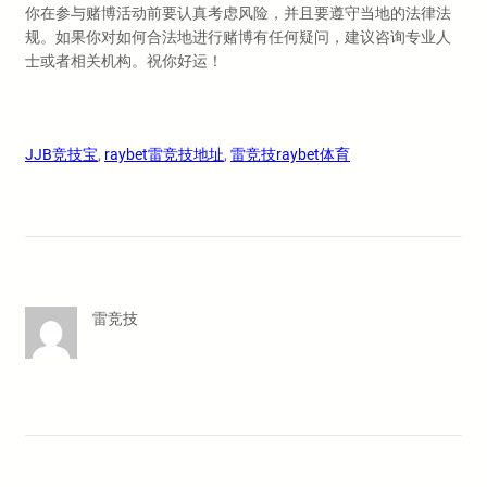
你在参与赌博活动前要认真考虑风险，并且要遵守当地的法律法
规。如果你对如何合法地进行赌博有任何疑问，建议咨询专业人
士或者相关机构。祝你好运！
JJB竞技宝
, 
raybet雷竞技地址
, 
雷竞技raybet体育
雷竞技