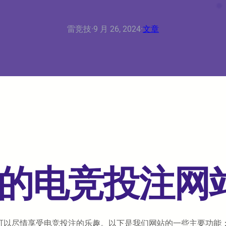
雷竞技
·
9 月 26, 2024
·
文章
的电竞投注网
可以尽情享受电竞投注的乐趣。以下是我们网站的一些主要功能