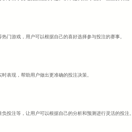
GO等热门游戏，用户可以根据自己的喜好选择参与投注的赛事。
实时表现，帮助用户做出更准确的投注决策。
胜负投注等，让用户可以根据自己的分析和预测进行灵活的投注