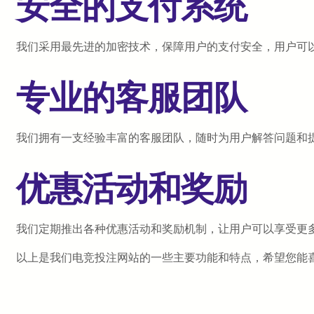
安全的支付系统
我们采用最先进的加密技术，保障用户的支付安全，用户可
专业的客服团队
我们拥有一支经验丰富的客服团队，随时为用户解答问题和
优惠活动和奖励
我们定期推出各种优惠活动和奖励机制，让用户可以享受更
以上是我们电竞投注网站的一些主要功能和特点，希望您能