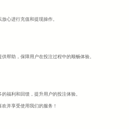
以放心进行充值和提现操作。
提供帮助，保障用户在投注过程中的顺畅体验。
多的福利和回馈，提升用户的投注体验。
喜欢并享受使用我们的服务！