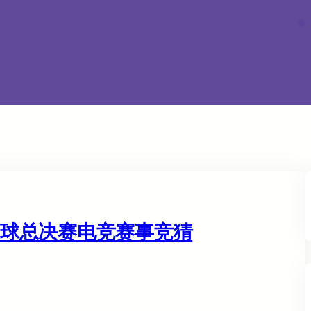
盟全球总决赛电竞赛事竞猜