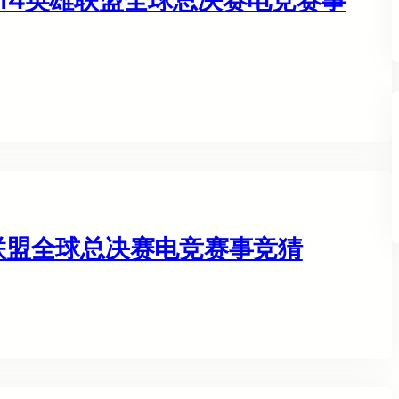
S14英雄联盟全球总决赛电竞赛事
雄联盟全球总决赛电竞赛事竞猜