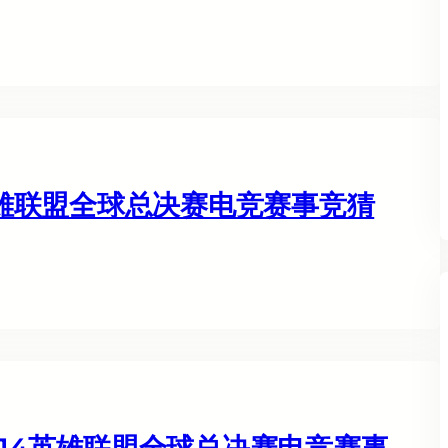
4英雄联盟全球总决赛电竞赛事竞猜