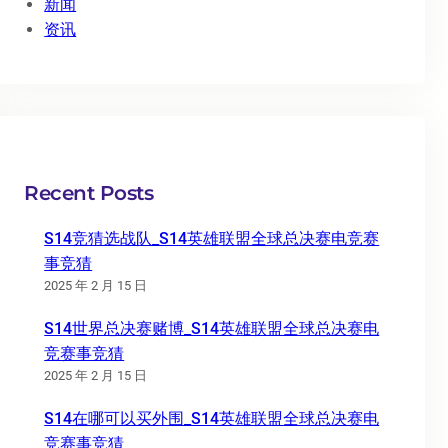
新闻
资讯
Recent Posts
S14竞猜选战队_S14英雄联盟全球总决赛电竞赛
事竞猜
2025 年 2 月 15 日
S14世界总决赛赌博_S14英雄联盟全球总决赛电
竞赛事竞猜
2025 年 2 月 15 日
S14在哪可以买外围_S14英雄联盟全球总决赛电
竞赛事竞猜