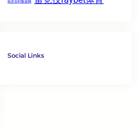
电竞实时数据网
Social Links
Facebook
Twitter
LinkedIn
Instagram