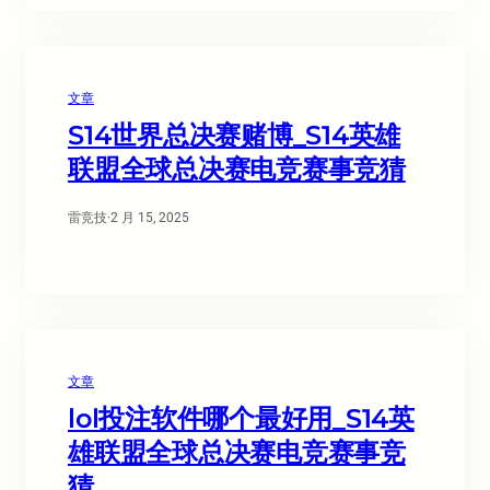
文章
S14世界总决赛赌博_S14英雄
联盟全球总决赛电竞赛事竞猜
雷竞技
·
2 月 15, 2025
文章
lol投注软件哪个最好用_S14英
雄联盟全球总决赛电竞赛事竞
猜