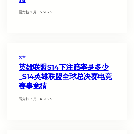
雷竞技
·
2 月 15, 2025
文章
英雄联盟S14下注赔率是多少
_S14英雄联盟全球总决赛电竞
赛事竞猜
雷竞技
·
2 月 14, 2025