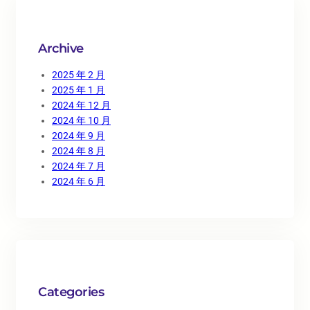
h
Archive
2025 年 2 月
2025 年 1 月
2024 年 12 月
2024 年 10 月
2024 年 9 月
2024 年 8 月
2024 年 7 月
2024 年 6 月
Categories