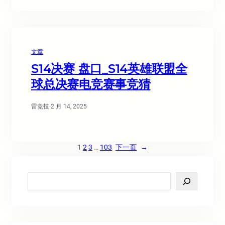
文章
S14决赛 盘口_S14英雄联盟全
球总决赛电竞赛事竞猜
雷竞技
·
2 月 14, 2025
1
2
3
…
103
下一页
→
S
e
a
r
c