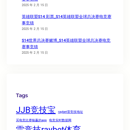
2025 年 2 月 15 日
英雄联盟S14 彩票_S14英雄联盟全球总决赛电竞赛
事竞猜
2025 年 2 月 15 日
S14世界总决赛赌博_S14英雄联盟全球总决赛电竞
赛事竞猜
2025 年 2 月 15 日
Tags
JJB竞技宝
raybet雷竞技地址
买电竞比赛输赢的app
电竞实时数据网
雷竞技raybet体育