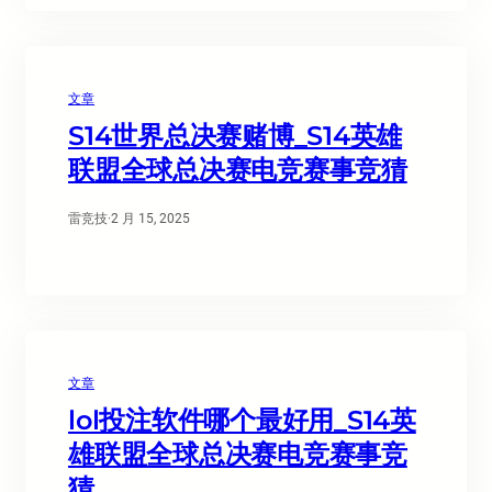
文章
S14世界总决赛赌博_S14英雄
联盟全球总决赛电竞赛事竞猜
雷竞技
·
2 月 15, 2025
文章
lol投注软件哪个最好用_S14英
雄联盟全球总决赛电竞赛事竞
猜