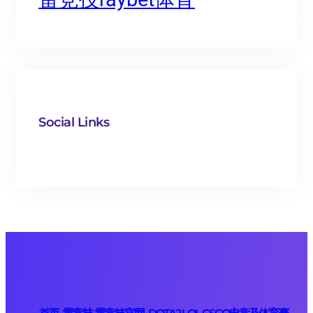
Social Links
Facebook
Twitter
LinkedIn
Instagram