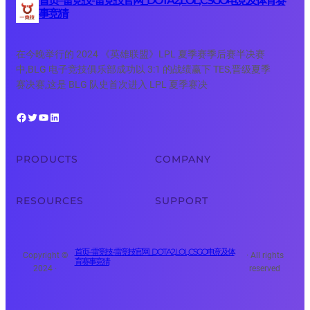
首页–雷竞技-雷竞技官网_DOTA2,LOL,CSGO电竞及体育赛
事竞猜
在今晚举行的 2024 《英雄联盟》LPL 夏季赛季后赛半决赛
中,BLG 电子竞技俱乐部成功以 3:1 的战绩赢下 TES,晋级夏季
赛决赛,这是 BLG 队史首次进入 LPL 夏季赛决
Facebook
Twitter
YouTube
LinkedIn
PRODUCTS
COMPANY
RESOURCES
SUPPORT
首页–雷竞技-雷竞技官网_DOTA2,LOL,CSGO电竞及体
Copyright ©
· All rights
育赛事竞猜
2024 ·
reserved