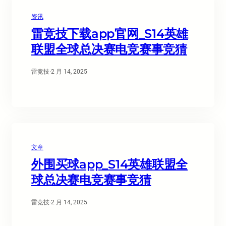
资讯
雷竞技下载app官网_S14英雄
联盟全球总决赛电竞赛事竞猜
雷竞技
·
2 月 14, 2025
文章
外围买球app_S14英雄联盟全
球总决赛电竞赛事竞猜
雷竞技
·
2 月 14, 2025