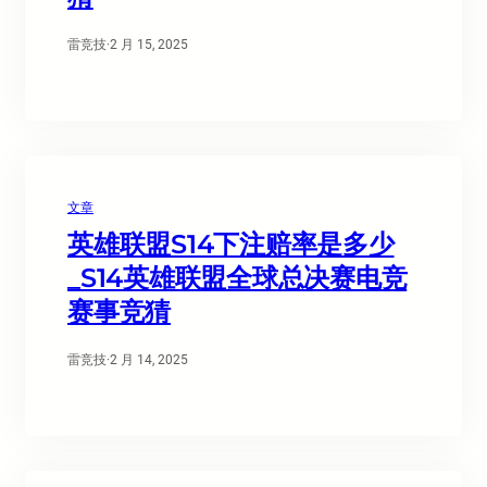
雷竞技
·
2 月 15, 2025
文章
英雄联盟S14下注赔率是多少
_S14英雄联盟全球总决赛电竞
赛事竞猜
雷竞技
·
2 月 14, 2025