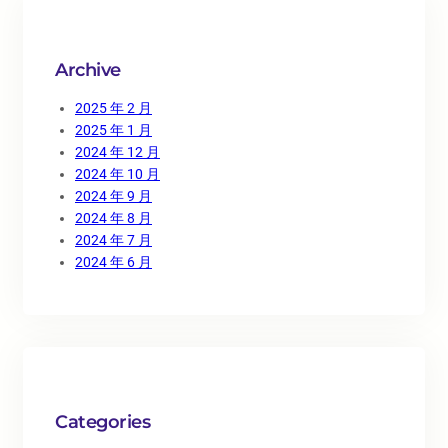
h
Archive
2025 年 2 月
2025 年 1 月
2024 年 12 月
2024 年 10 月
2024 年 9 月
2024 年 8 月
2024 年 7 月
2024 年 6 月
Categories